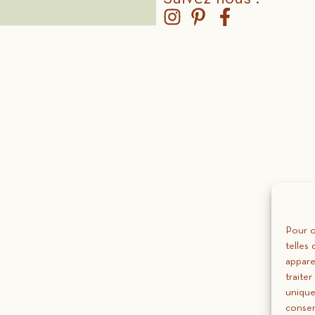
Pour o
telles
appare
traite
unique
consen